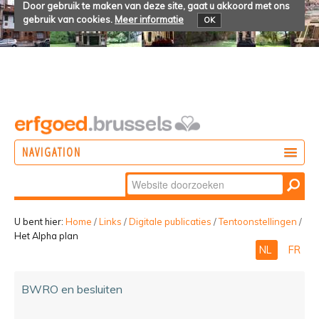
Door gebruik te maken van deze site, gaat u akkoord met ons
gebruik van cookies.
Meer informatie
OK
NAVIGATION
Zoek
DOEN
Geavanceerd
ONTDEKKEN
zoeken...
U bent hier:
Home
/
Links
/
Digitale publicaties
/
Tentoonstellingen
/
Het Alpha plan
BELEVEN
NL
FR
BWRO en besluiten