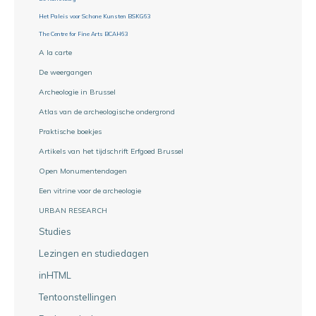
Het Paleis voor Schone Kunsten BSKG63
The Centre for Fine Arts BCAH63
A la carte
De weergangen
Archeologie in Brussel
Atlas van de archeologische ondergrond
Praktische boekjes
Artikels van het tijdschrift Erfgoed Brussel
Open Monumentendagen
Een vitrine voor de archeologie
URBAN RESEARCH
Studies
Lezingen en studiedagen
inHTML
Tentoonstellingen