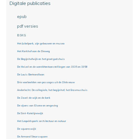
Digitale publicaties
epub
pdf versies
BSKG
Het Jubelpark, zijn gebouwen en musea
Het Kerkhof aan de Dieweg
De Begijnhofwijk en het groot godshuis
De Heizel en de wereldtentoonstellingen van 1935 en 1958
De Louis Bertrandlaan
Drie voorbeelden van passages uit de 19de eeuw
Anderlecht. De collegiale, het begijnhof, het Erasmushuis
De Zavel: de wijk en de kerk
De vijvers van Elsene en omgeving
De Sint-Katelijnewijk
Het Leopoldspark: architectuur en natuur
De squareswijk
De Armand Steurssquare