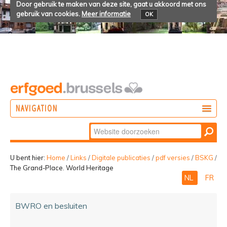
Door gebruik te maken van deze site, gaat u akkoord met ons
gebruik van cookies.
Meer informatie
OK
NAVIGATION
Zoek
DOEN
Geavanceerd
ONTDEKKEN
zoeken...
U bent hier:
Home
/
Links
/
Digitale publicaties
/
pdf versies
/
BSKG
/
The Grand-Place. World Heritage
BELEVEN
NL
FR
BWRO en besluiten