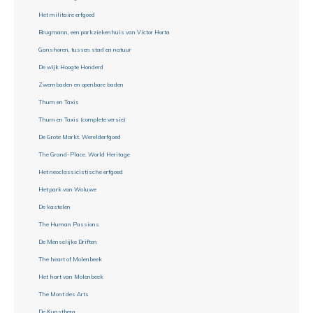
Het militaire erfgoed
Brugmann, een parkziekenhuis van Victor Horta
Ganshoren, tussen stad en natuur
De wijk Hoogte Honderd
Zwembaden en openbare baden
Thurn en Taxis
Thurn en Taxis (complete versie)
De Grote Markt. Werelderfgoed
The Grand-Place. World Heritage
Het neoclassicistische erfgoed
Het park van Woluwe
De kastelen
The Human Passions
De Menselijke Driften
The heart of Molenbeek
Het hart van Molenbeek
The Mont des Arts
De Kunstberg