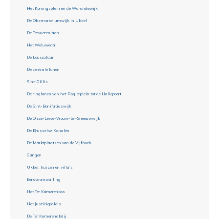
Het Koningsplein en de Warandewijk
De Observatoriumwijk in Ukkel
De Tervuerenlaan
Het Woluwedal
De Louizalaan
De centrale lanen
Sint-Gillis
De ringlanen van het Rogierplein tot de Hallepoort
De Sint-Bonifatiuswijk
De Onze-Lieve-Vrouw-ter-Sneeuwwijk
De Brusselse Kanalen
De Marktplaatsen van de Vijfhoek
Gangen
Ukkel, huizen en villa's
Eerste omwalling
Het Ter Kamerenbos
Het Justiciepaleis
De Ter Kamerenabdij