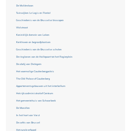
De Molièrelaan
Tuinwijken Le Logis en Floréal
Geschiedenis van de Brusselse bioscopen
Wolstraat
Koninklijk domein van Laken
Kerkhoven en begraafplaatsen
Geschiedenis van de Brusselse scholen
De ringlanen van de Hallepoort tot het Rogierplein
De abdij van Dielegem
Het voormalige Coudenbergpaleis
The Old Palace of Coudenberg
Appartementsgebouwen uit het interbellum
Het rijksadministratief Centrum
Het gemeentehuis van Schaarbeek
De Marollen
In het hart van Vorst
De cafés van Brussel
Het rurale erfgoed