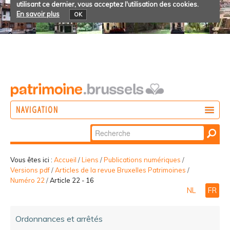
utilisant ce dernier, vous acceptez l'utilisation des cookies.
En savoir plus
OK
NAVIGATION
Chercher par
AGIR
Recherche
DÉCOUVRIR
avancée…
Vous êtes ici :
Accueil
/
Liens
/
Publications numériques
/
Versions pdf
/
Articles de la revue Bruxelles Patrimoines
/
PARTICIPER
Numéro 22
/
Article 22 - 16
NL
FR
Ordonnances et arrêtés