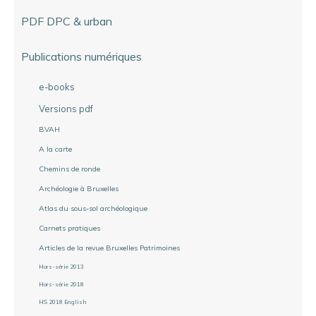
PDF DPC & urban
Publications numériques
e-books
Versions pdf
BVAH
A la carte
Chemins de ronde
Archéologie à Bruxelles
Atlas du sous-sol archéologique
Carnets pratiques
Articles de la revue Bruxelles Patrimoines
Hors-série 2013
Hors-série 2018
HS 2018 English