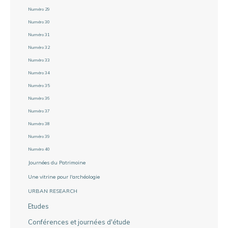
Numéro 29
Numéro 30
Numéro 31
Numéro 32
Numéro 33
Numéro 34
Numéro 35
Numéro 36
Numéro 37
Numéro 38
Numéro 39
Numéro 40
Journées du Patrimoine
Une vitrine pour l'archéologie
URBAN RESEARCH
Etudes
Conférences et journées d'étude