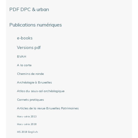
PDF DPC & urban
Publications numériques
e-books
Versions pdf
BVAH
A la carte
Chemins de ronde
Archéologie à Bruxelles
Atlas du sous-sol archéologique
Carnets pratiques
Articles de la revue Bruxelles Patrimoines
Hors-série 2013
Hors-série 2018
HS 2018 English