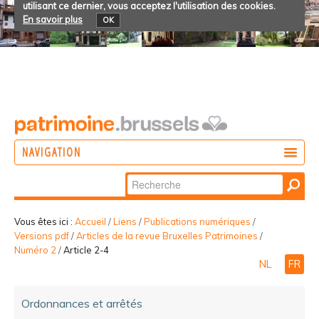
utilisant ce dernier, vous acceptez l'utilisation des cookies.
En savoir plus
OK
NAVIGATION
Chercher par
AGIR
Recherche
DÉCOUVRIR
avancée…
Vous êtes ici :
Accueil
/
Liens
/
Publications numériques
/
Versions pdf
/
Articles de la revue Bruxelles Patrimoines
/
PARTICIPER
Numéro 2
/
Article 2-4
NL
FR
Ordonnances et arrêtés