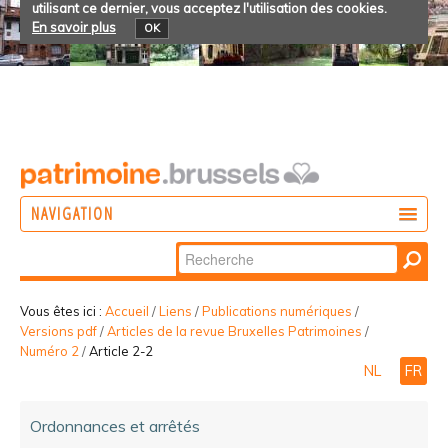
utilisant ce dernier, vous acceptez l'utilisation des cookies.
En savoir plus
OK
NAVIGATION
Chercher par
AGIR
Recherche
DÉCOUVRIR
avancée…
Vous êtes ici :
Accueil
/
Liens
/
Publications numériques
/
Versions pdf
/
Articles de la revue Bruxelles Patrimoines
/
PARTICIPER
Numéro 2
/
Article 2-2
NL
FR
Ordonnances et arrêtés