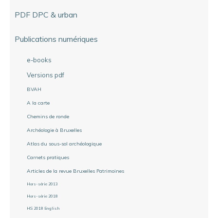
PDF DPC & urban
Publications numériques
e-books
Versions pdf
BVAH
A la carte
Chemins de ronde
Archéologie à Bruxelles
Atlas du sous-sol archéologique
Carnets pratiques
Articles de la revue Bruxelles Patrimoines
Hors-série 2013
Hors-série 2018
HS 2018 English