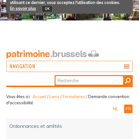
utilisant ce dernier, vous acceptez l'utilisation des cookies.
En savoir plus
OK
NAVIGATION
Chercher par
AGIR
Recherche
DÉCOUVRIR
avancée…
Vous êtes ici :
Accueil
/
Liens
/
Formulaires
/
Demande convention
d'accessibilité
PARTICIPER
NL
FR
Ordonnances et arrêtés