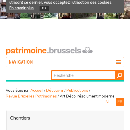
utilisant ce dernier, vous acceptez l'utilisation des cookies.
En savoir plus
OK
NAVIGATION
Chercher par
AGIR
Recherche
DÉCOUVRIR
avancée…
Vous êtes ici :
Accueil
/
Découvrir
/
Publications
/
Revue Bruxelles Patrimoines
/
Art Déco, résolument moderne
PARTICIPER
NL
FR
Chantiers