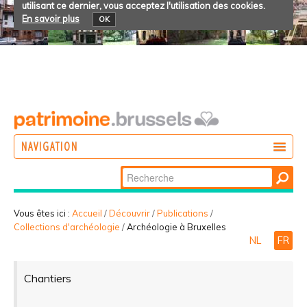
utilisant ce dernier, vous acceptez l'utilisation des cookies.
En savoir plus
OK
NAVIGATION
Chercher par
AGIR
Recherche
DÉCOUVRIR
avancée…
Vous êtes ici :
Accueil
/
Découvrir
/
Publications
/
Collections d'archéologie
/
Archéologie à Bruxelles
PARTICIPER
NL
FR
Chantiers