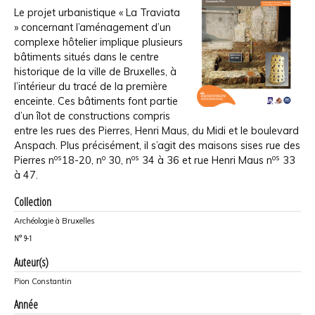
Le projet urbanistique « La Traviata
» concernant l’aménagement d’un
complexe hôtelier implique plusieurs
bâtiments situés dans le centre
historique de la ville de Bruxelles, à
l’intérieur du tracé de la première
enceinte. Ces bâtiments font partie
d’un îlot de constructions compris
entre les rues des Pierres, Henri Maus, du Midi et le boulevard
Anspach. Plus précisément, il s’agit des maisons sises rue des
os
o
os
os
Pierres n
18-20, n
30, n
34 à 36 et rue Henri Maus n
33
à 47.
Collection
Archéologie à Bruxelles
N°
9-1
Auteur(s)
Pion Constantin
Année