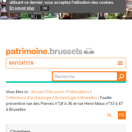
utilisant ce dernier, vous acceptez l'utilisation des cookies.
En savoir plus
OK
NAVIGATION
Chercher par
AGIR
Recherche
DÉCOUVRIR
avancée…
Vous êtes ici :
Accueil
/
Découvrir
/
Publications
/
Collections d'archéologie
/
Archéologie à Bruxelles
/
Fouille
PARTICIPER
préventive rue des Pierres n°18 à 36 et rue Henri Maus n°33 à 47
à Bruxelles
NL
FR
Chantiers