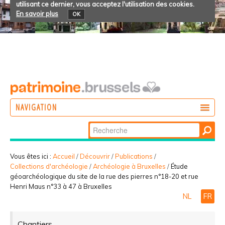
utilisant ce dernier, vous acceptez l'utilisation des cookies.
En savoir plus
OK
NAVIGATION
Chercher par
AGIR
Recherche
DÉCOUVRIR
avancée…
Vous êtes ici :
Accueil
/
Découvrir
/
Publications
/
Collections d'archéologie
/
Archéologie à Bruxelles
/
Étude
PARTICIPER
géoarchéologique du site de la rue des pierres n°18-20 et rue
Henri Maus n°33 à 47 à Bruxelles
NL
FR
Chantiers