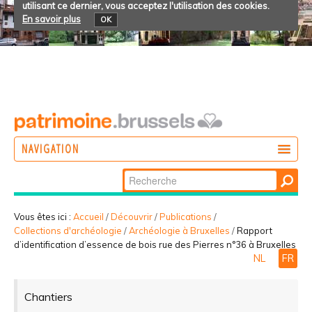
utilisant ce dernier, vous acceptez l'utilisation des cookies.
En savoir plus
OK
NAVIGATION
Chercher par
AGIR
Recherche
DÉCOUVRIR
avancée…
Vous êtes ici :
Accueil
/
Découvrir
/
Publications
/
Collections d'archéologie
/
Archéologie à Bruxelles
/
Rapport
PARTICIPER
d’identification d’essence de bois rue des Pierres n°36 à Bruxelles
NL
FR
Chantiers