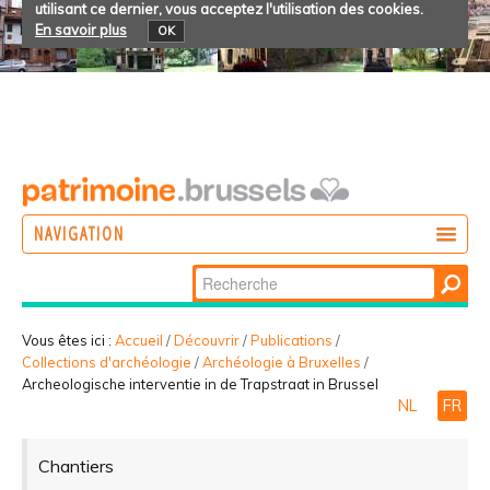
utilisant ce dernier, vous acceptez l'utilisation des cookies.
En savoir plus
OK
NAVIGATION
Chercher par
AGIR
Recherche
DÉCOUVRIR
avancée…
Vous êtes ici :
Accueil
/
Découvrir
/
Publications
/
Collections d'archéologie
/
Archéologie à Bruxelles
/
PARTICIPER
Archeologische interventie in de Trapstraat in Brussel
NL
FR
Chantiers