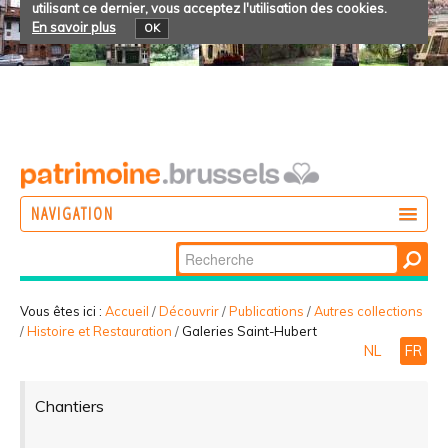
utilisant ce dernier, vous acceptez l'utilisation des cookies.
En savoir plus
OK
NAVIGATION
Chercher par
AGIR
Recherche
DÉCOUVRIR
avancée…
Vous êtes ici :
Accueil
/
Découvrir
/
Publications
/
Autres collections
/
Histoire et Restauration
/
Galeries Saint-Hubert
PARTICIPER
NL
FR
Chantiers