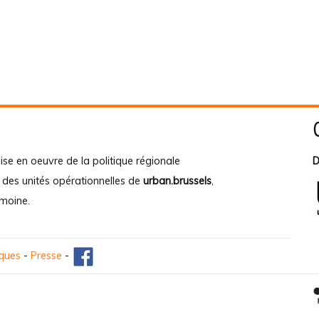
ise en oeuvre de la politique régionale
D
e des unités opérationnelles de
urban.brussels
,
imoine
.
iques
-
Presse
-