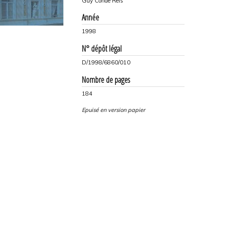
Guy Conde Reis
Année
1998
N° dépôt légal
D/1998/6860/010
Nombre de pages
184
Epuisé en version papier