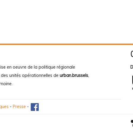
ise en oeuvre de la politique régionale
D
e des unités opérationnelles de
urban.brussels
,
imoine
.
iques
-
Presse
-