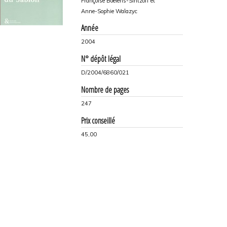
Françoise Boelens-Sintzoff et
Anne-Sophie Walazyc
Année
2004
N° dépôt légal
D/2004/6860/021
Nombre de pages
247
Prix conseillé
45,00