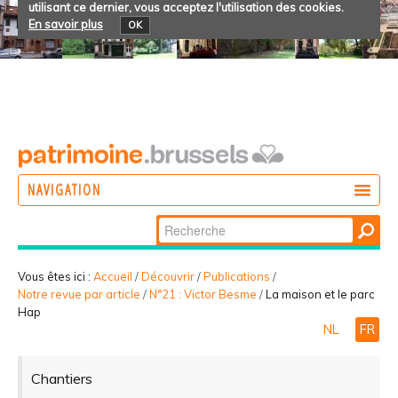
utilisant ce dernier, vous acceptez l'utilisation des cookies.
En savoir plus
OK
NAVIGATION
Chercher par
AGIR
Recherche
DÉCOUVRIR
avancée…
Vous êtes ici :
Accueil
/
Découvrir
/
Publications
/
Notre revue par article
/
N°21 : Victor Besme
/
La maison et le parc
PARTICIPER
Hap
NL
FR
Chantiers