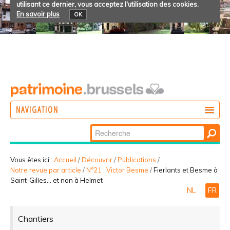
utilisant ce dernier, vous acceptez l'utilisation des cookies.
En savoir plus
OK
NAVIGATION
Chercher par
AGIR
Recherche
DÉCOUVRIR
avancée…
Vous êtes ici :
Accueil
/
Découvrir
/
Publications
/
Notre revue par article
/
N°21 : Victor Besme
/
Fierlants et Besme à
PARTICIPER
Saint-Gilles... et non à Helmet
NL
FR
Chantiers