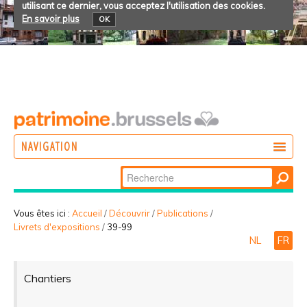
utilisant ce dernier, vous acceptez l'utilisation des cookies.
En savoir plus
OK
NAVIGATION
Chercher par
AGIR
Recherche
DÉCOUVRIR
avancée…
Vous êtes ici :
Accueil
/
Découvrir
/
Publications
/
Livrets d'expositions
/
39-99
PARTICIPER
NL
FR
Chantiers