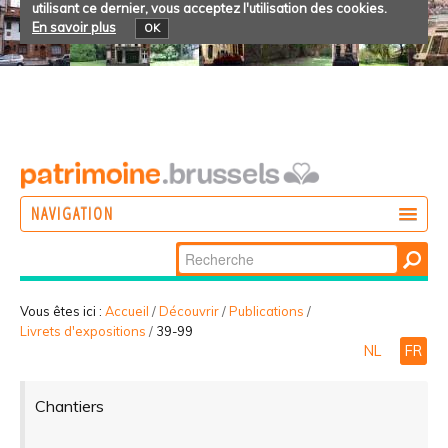
utilisant ce dernier, vous acceptez l'utilisation des cookies.
En savoir plus
OK
NAVIGATION
Chercher par
AGIR
Recherche
DÉCOUVRIR
avancée…
Vous êtes ici :
Accueil
/
Découvrir
/
Publications
/
Livrets d'expositions
/
39-99
PARTICIPER
NL
FR
Chantiers