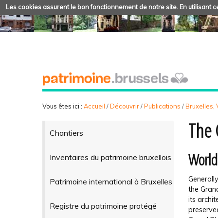
Les cookies assurent le bon fonctionnement de notre site. En utilisant ce
Vous êtes ici :
Accueil
/
Découvrir
/
Publications
/
Bruxelles, V
The 
Chantiers
World
Inventaires du patrimoine bruxellois
Generally
Patrimoine international à Bruxelles
the Grand
its archi
Registre du patrimoine protégé
preserved