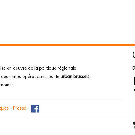
ise en oeuvre de la politique régionale
D
e des unités opérationnelles de
urban.brussels
,
imoine
.
iques
-
Presse
-