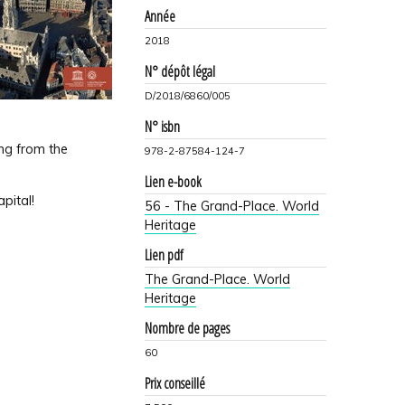
Année
2018
N° dépôt légal
D/2018/6860/005
N° isbn
ing from the
978-2-87584-124-7
Lien e-book
pital!
56 - The Grand-Place. World
Heritage
Lien pdf
The Grand-Place. World
Heritage
Nombre de pages
60
Prix conseillé