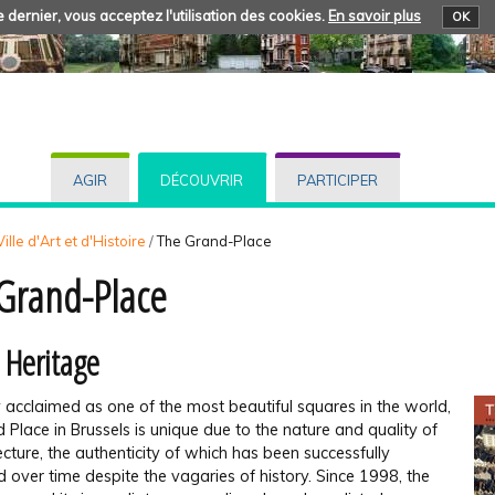
 dernier, vous acceptez l'utilisation des cookies.
En savoir plus
OK
AGIR
DÉCOUVRIR
PARTICIPER
ille d'Art et d'Histoire
/
The Grand-Place
Grand-Place
 Heritage
 acclaimed as one of the most beautiful squares in the world,
 Place in Brus­sels is unique due to the nature and quality of
tecture, the authenticity of which has been successfully
 over time despite the vagaries of history. Since 1998, the