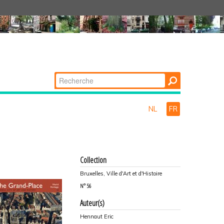
Chercher par
Recherche
avancée…
NL
FR
Collection
Bruxelles, Ville d'Art et d'Histoire
N°
56
Auteur(s)
Hennaut Eric