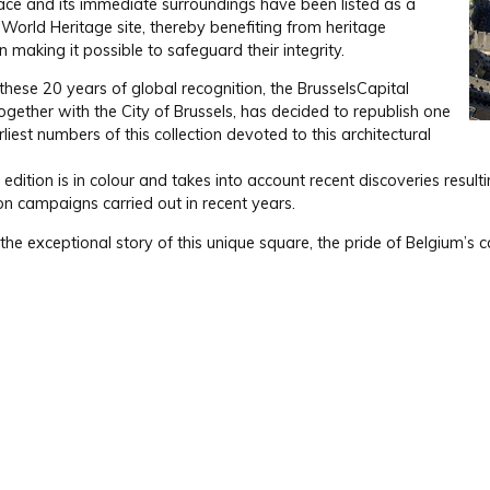
ace and its immediate surroundings have been listed as a
orld Heritage site, thereby bene­fiting from heritage
n making it possible to safeguard their integrity.
hese 20 years of global recognition, the Brussels­Capital
ogether with the City of Brussels, has decided to republish one
rliest numbers of this collection devoted to this architectural
edition is in colour and takes into account recent discoveries result­
on campaigns carried out in recent years.
the exceptional story of this unique square, the pride of Belgium’s ca