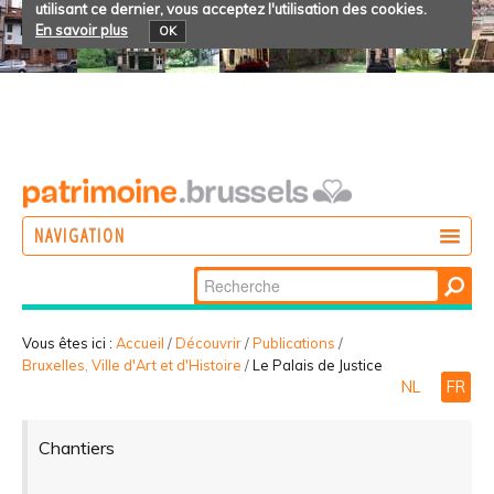
utilisant ce dernier, vous acceptez l'utilisation des cookies.
En savoir plus
OK
NAVIGATION
Chercher par
AGIR
Recherche
DÉCOUVRIR
avancée…
Vous êtes ici :
Accueil
/
Découvrir
/
Publications
/
Bruxelles, Ville d'Art et d'Histoire
/
Le Palais de Justice
PARTICIPER
NL
FR
Chantiers