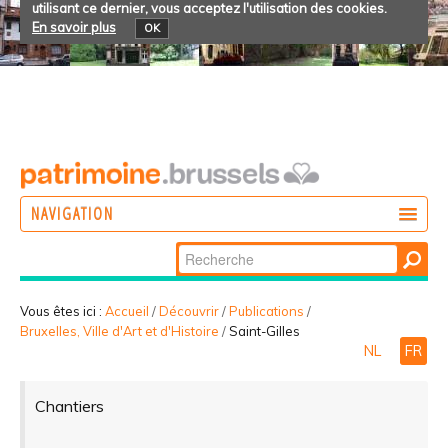
utilisant ce dernier, vous acceptez l'utilisation des cookies.
En savoir plus
OK
NAVIGATION
Chercher par
AGIR
Recherche
DÉCOUVRIR
avancée…
Vous êtes ici :
Accueil
/
Découvrir
/
Publications
/
Bruxelles, Ville d'Art et d'Histoire
/
Saint-Gilles
PARTICIPER
NL
FR
Chantiers