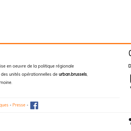
ise en oeuvre de la politique régionale
D
e des unités opérationnelles de
urban.brussels
,
imoine
.
iques
-
Presse
-