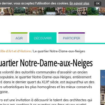
 dernier, vous acceptez l'utilisation des cookies.
En savoir plus
OK
AGIR
DÉCOUVRIR
PARTICIPER
ille d'Art et d'Histoire
/
Le quartier Notre-Dame-aux-Neiges
uartier Notre-Dame-aux-Neiges
la volonté des autorités communales d'assainir un ancien
 populaire, le quartier Notre-Dame-aux-Neiges, entièrement
e
ré dans le dernier quart du X1X
siècle, est aujourd'hui un des
s urbanistiques les plus homogènes et les mieux conservés
gone.
 est une invitation à découvrir le talent des architectes qui