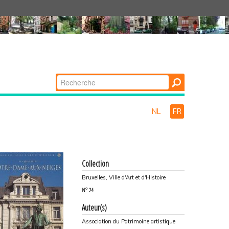
Chercher par
Recherche
avancée…
NL
FR
Collection
Bruxelles, Ville d'Art et d'Histoire
N°
24
Auteur(s)
Association du Patrimoine artistique