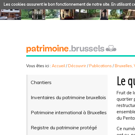
Les cookies assurent le bon fonctionnement de notre site. En utilisant ce
Vous êtes ici :
Accueil
/
Découvrir
/
Publications
/
Bruxelles, V
Le q
Chantiers
Fruit de 
Inventaires du patrimoine bruxellois
quartier
restructu
ensemble
Patrimoine international à Bruxelles
du Penta
Registre du patrimoine protégé
Ce numéro