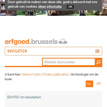
Door gebruik te maken van deze site, gaat u akkoord met ons
gebruik van cookies.
Meer informatie
OK
NAVIGATION
Zoek
DOEN
Geavanceerd
ONTDEKKEN
zoeken...
U bent hier:
Home
/
Links
/
Gratis publicaties
/
Archeologie om de
hoek
BELEVEN
NL
FR
BWRO en besluiten