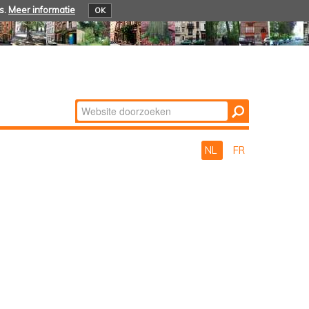
s.
Meer informatie
OK
Zoek
Geavanceerd
zoeken...
NL
FR