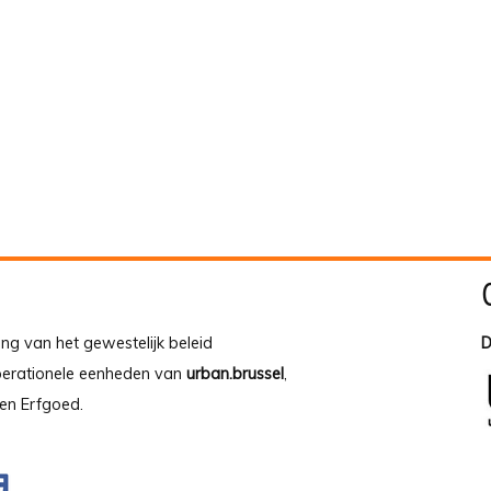
ing van het gewestelijk beleid
D
operationele eenheden van
urban.brussel
,
en Erfgoed.