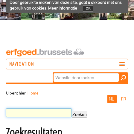
Door gebruik te maken van deze site, gaat u akkoord met ons
gebruik van cookies.
Meer informatie
OK
NAVIGATION
Zoek
DOEN
Geavanceerd
ONTDEKKEN
zoeken...
U bent hier:
Home
NL
FR
BELEVEN
Zoekresultaten