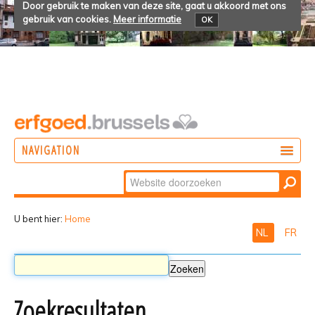
Door gebruik te maken van deze site, gaat u akkoord met ons
gebruik van cookies.
Meer informatie
OK
NAVIGATION
Zoek
DOEN
Geavanceerd
ONTDEKKEN
zoeken...
U bent hier:
Home
NL
FR
BELEVEN
Zoekresultaten