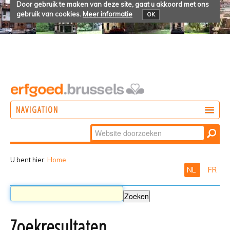
Door gebruik te maken van deze site, gaat u akkoord met ons
gebruik van cookies.
Meer informatie
OK
NAVIGATION
Zoek
DOEN
Geavanceerd
ONTDEKKEN
zoeken...
U bent hier:
Home
NL
FR
BELEVEN
Zoekresultaten