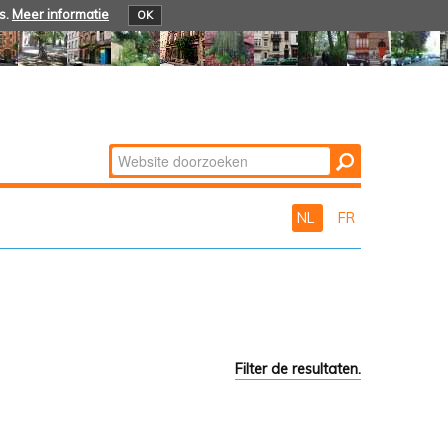
s.
Meer informatie
OK
Zoek
Geavanceerd
zoeken...
NL
FR
Filter de resultaten.