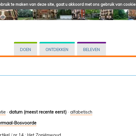
ruik te maken van deze site, gaat u akkoord met ons gebruik van cookie
DOEN
ONTDEKKEN
BELEVEN
tie
·
datum (meest recente eerst)
·
alfabetisch
termaal-Bosvoorde
rtikel
/
nr 14 : Het Zoniënwoud