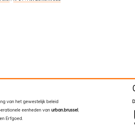
ing van het gewestelijk beleid
D
operationele eenheden van
urban.brussel
,
en Erfgoed.