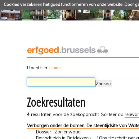
Cookies verzekeren het goed functionneren van onze website. Door geb
U bent hier:
Home
Zoekresultaten
4
resultaten voor de zoekopdracht.
Sorteer op
relevan
Verborgen onder de bomen. De steentijdsite van Wa
Dossier : Zoniënwoud
Bevindt zich in
Ontdekken
/
…
/
Ons tijdschrift per a