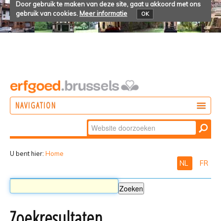
Door gebruik te maken van deze site, gaat u akkoord met ons
gebruik van cookies.
Meer informatie
OK
NAVIGATION
Zoek
DOEN
Geavanceerd
ONTDEKKEN
zoeken...
U bent hier:
Home
NL
FR
BELEVEN
Zoekresultaten