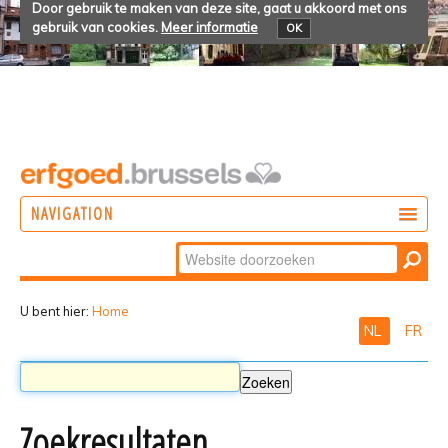
Door gebruik te maken van deze site, gaat u akkoord met ons
gebruik van cookies.
Meer informatie
OK
NAVIGATION
Zoek
DOEN
Geavanceerd
ONTDEKKEN
zoeken...
U bent hier:
Home
NL
FR
BELEVEN
Zoekresultaten