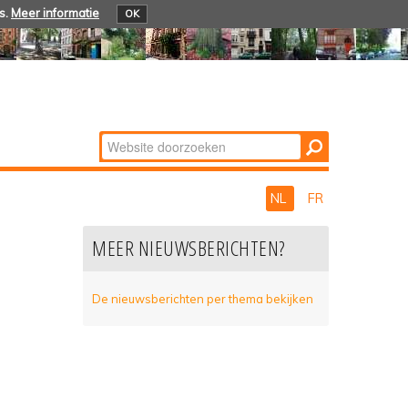
s.
Meer informatie
OK
Zoek
Geavanceerd
zoeken...
NL
FR
MEER NIEUWSBERICHTEN?
De nieuwsberichten per thema bekijken