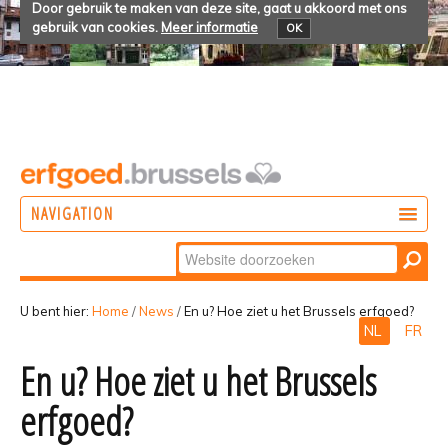
Door gebruik te maken van deze site, gaat u akkoord met ons
gebruik van cookies.
Meer informatie
OK
NAVIGATION
Zoek
DOEN
Geavanceerd
ONTDEKKEN
zoeken...
U bent hier:
Home
/
News
/
En u? Hoe ziet u het Brussels erfgoed?
NL
FR
BELEVEN
En u? Hoe ziet u het Brussels
erfgoed?