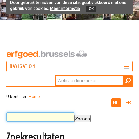
Door gebruik te maken van deze site, gaat u akkoord met ons
gebruik van cookies.
Meer informatie
OK
NAVIGATION
Zoek
DOEN
Geavanceerd
ONTDEKKEN
zoeken...
U bent hier:
Home
NL
FR
BELEVEN
Zoekresultaten