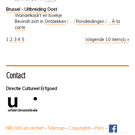
Brussel - Uitbreiding Oost
Wandelkaart en boekje
Bevindt zich in
Ontdekken
/
…
/
Rondleidingen
/
... À la
carte
1
2
3
4
5
Volgende 10 item(s) »
Contact
Directie Cultureel Erfgoed
NIEUWS en archief
-
Sitemap
-
Copyrights
-
Pers
-