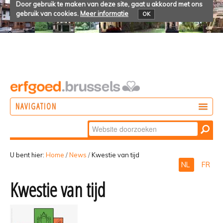
Door gebruik te maken van deze site, gaat u akkoord met ons
gebruik van cookies.
Meer informatie
OK
NAVIGATION
Zoek
DOEN
Geavanceerd
ONTDEKKEN
zoeken...
U bent hier:
Home
/
News
/
Kwestie van tijd
NL
FR
BELEVEN
Kwestie van tijd