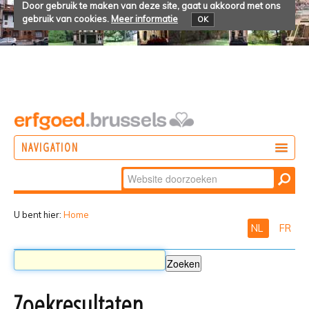
Door gebruik te maken van deze site, gaat u akkoord met ons
gebruik van cookies.
Meer informatie
OK
NAVIGATION
Zoek
DOEN
Geavanceerd
ONTDEKKEN
zoeken...
U bent hier:
Home
NL
FR
BELEVEN
Zoekresultaten