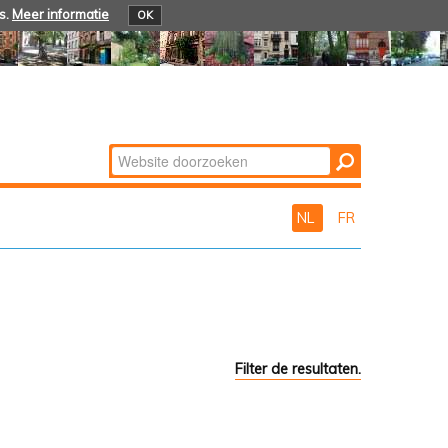
s.
Meer informatie
OK
Zoek
Geavanceerd
zoeken...
NL
FR
Filter de resultaten.