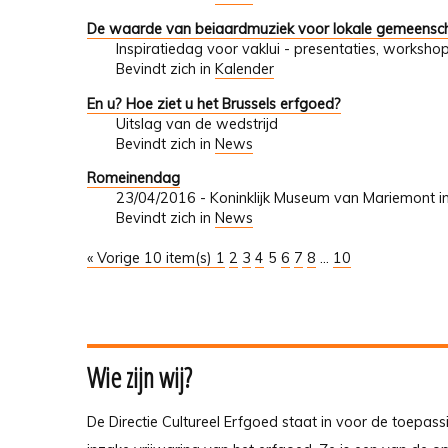
De waarde van beiaardmuziek voor lokale gemeensch
Inspiratiedag voor vaklui - presentaties, worksho
Bevindt zich in
Kalender
En u? Hoe ziet u het Brussels erfgoed?
Uitslag van de wedstrijd
Bevindt zich in
News
Romeinendag
23/04/2016 - Koninklijk Museum van Mariemont i
Bevindt zich in
News
« Vorige 10 item(s)
1
2
3
4
5
6
7
8
...
10
Wie zijn wij?
De Directie Cultureel Erfgoed staat in voor de toepass