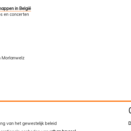
appen in België
ps en concerten
n Morlanwelz
ing van het gewestelijk beleid
D