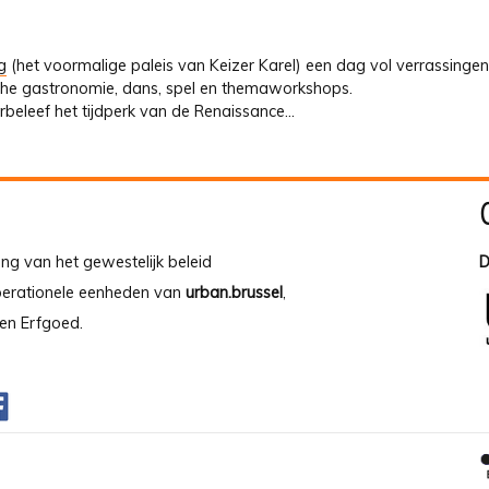
g
(het voormalige paleis van Keizer Karel) een dag vol verrassinge
che gastronomie, dans, spel en themaworkshops.
herbeleef het tijdperk van de Renaissance…
ing van het gewestelijk beleid
D
operationele eenheden van
urban.brussel
,
en Erfgoed.