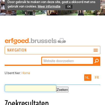
Door gebruik te maken van deze site, gaat u akkoord met ons
gebruik van cookies.
Meer informatie
OK
NAVIGATION
Zoek
DOEN
Geavanceerd
ONTDEKKEN
zoeken...
U bent hier:
Home
NL
FR
BELEVEN
Zoekresultaten