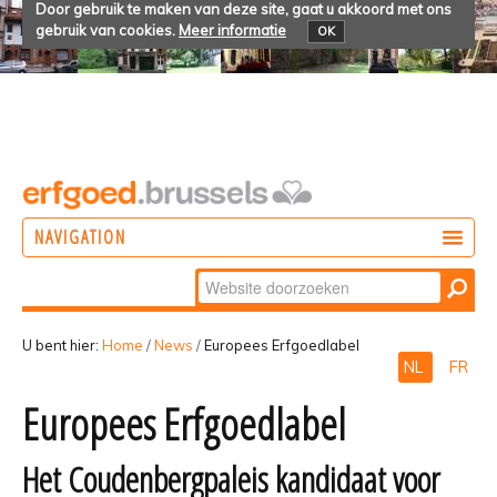
Door gebruik te maken van deze site, gaat u akkoord met ons
gebruik van cookies.
Meer informatie
OK
NAVIGATION
Zoek
DOEN
Geavanceerd
ONTDEKKEN
zoeken...
U bent hier:
Home
/
News
/
Europees Erfgoedlabel
NL
FR
BELEVEN
Europees Erfgoedlabel
Het Coudenbergpaleis kandidaat voor