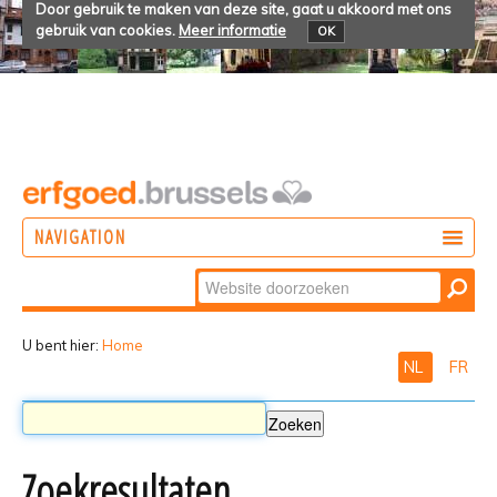
Door gebruik te maken van deze site, gaat u akkoord met ons
gebruik van cookies.
Meer informatie
OK
NAVIGATION
Zoek
DOEN
Geavanceerd
ONTDEKKEN
zoeken...
U bent hier:
Home
NL
FR
BELEVEN
Zoekresultaten