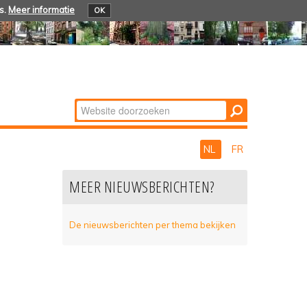
s.
Meer informatie
OK
Zoek
Geavanceerd
zoeken...
NL
FR
MEER NIEUWSBERICHTEN?
De nieuwsberichten per thema bekijken