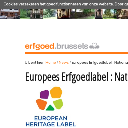
Cookies verzekeren het goed functionneren van onze website. Door geb
U bent hier:
Home
/
News
/
Europees Erfgoedlabel : Nation
Europees Erfgoedlabel : Na