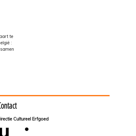
aart te
lgië :
r samen
Contact
irectie Cultureel Erfgoed