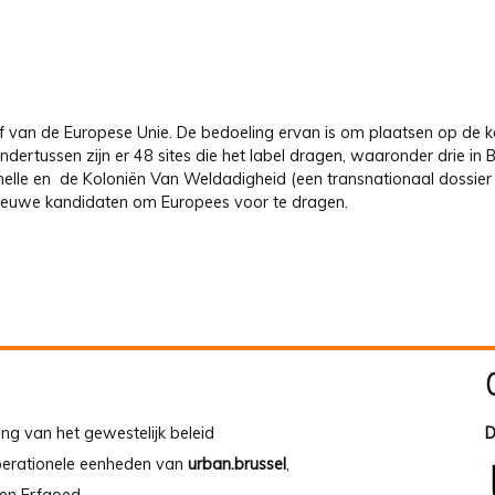
ief van de Europese Unie. De bedoeling ervan is om plaatsen op de k
ertussen zijn er 48 sites die het label dragen, waaronder drie in Be
nelle en de Koloniën Van Weldadigheid (een transnationaal dossie
nieuwe kandidaten om Europees voor te dragen.
ing van het gewestelijk beleid
D
operationele eenheden van
urban.brussel
,
en Erfgoed.