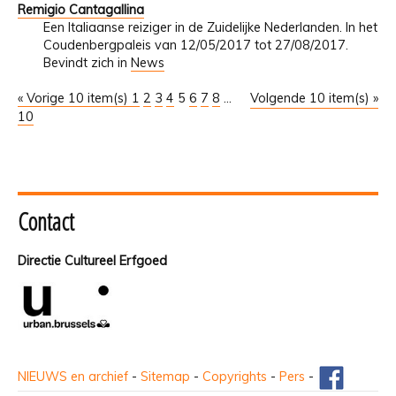
Remigio Cantagallina
Een Italiaanse reiziger in de Zuidelijke Nederlanden. In het
Coudenbergpaleis van 12/05/2017 tot 27/08/2017.
Bevindt zich in
News
« Vorige 10 item(s)
1
2
3
4
5
6
7
8
...
Volgende 10 item(s) »
10
Contact
Directie Cultureel Erfgoed
NIEUWS en archief
-
Sitemap
-
Copyrights
-
Pers
-