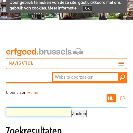
Door gebruik te maken van deze site, gaat u akkoord met ons
gebruik van cookies.
Meer informatie
OK
NAVIGATION
Zoek
DOEN
Geavanceerd
ONTDEKKEN
zoeken...
U bent hier:
Home
NL
FR
BELEVEN
Zoekresultaten