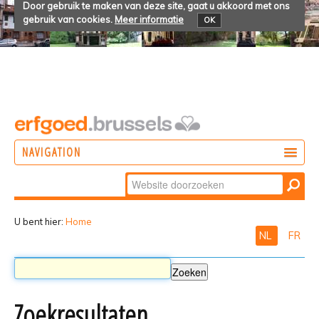
Door gebruik te maken van deze site, gaat u akkoord met ons
gebruik van cookies.
Meer informatie
OK
NAVIGATION
Zoek
DOEN
Geavanceerd
ONTDEKKEN
zoeken...
U bent hier:
Home
NL
FR
BELEVEN
Zoekresultaten