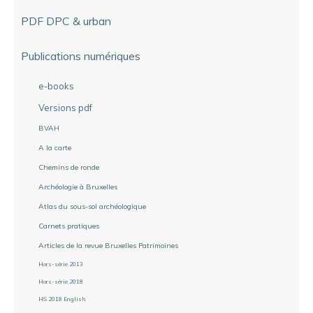
PDF DPC & urban
Publications numériques
e-books
Versions pdf
BVAH
A la carte
Chemins de ronde
Archéologie à Bruxelles
Atlas du sous-sol archéologique
Carnets pratiques
Articles de la revue Bruxelles Patrimoines
Hors-série 2013
Hors-série 2018
HS 2018 English