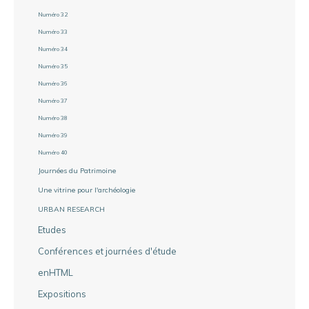
Numéro 32
Numéro 33
Numéro 34
Numéro 35
Numéro 36
Numéro 37
Numéro 38
Numéro 39
Numéro 40
Journées du Patrimoine
Une vitrine pour l'archéologie
URBAN RESEARCH
Etudes
Conférences et journées d'étude
enHTML
Expositions