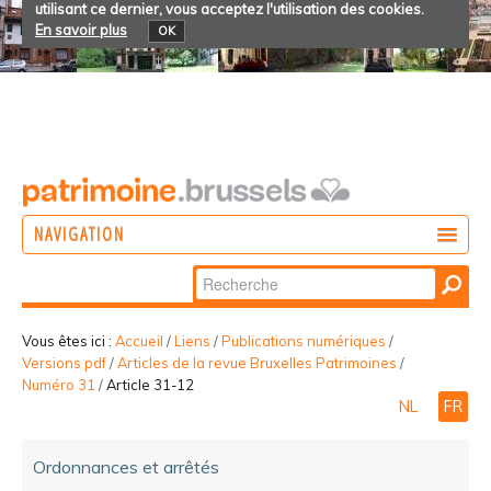
utilisant ce dernier, vous acceptez l'utilisation des cookies.
En savoir plus
OK
NAVIGATION
Chercher par
AGIR
Recherche
DÉCOUVRIR
avancée…
Vous êtes ici :
Accueil
/
Liens
/
Publications numériques
/
Versions pdf
/
Articles de la revue Bruxelles Patrimoines
/
PARTICIPER
Numéro 31
/
Article 31-12
NL
FR
Ordonnances et arrêtés