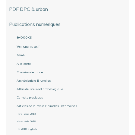
PDF DPC & urban
Publications numériques
e-books
Versions pdf
BVAH
A la carte
Chemins de ronde
Archéologie à Bruxelles
Atlas du sous-sol archéologique
Carnets pratiques
Articles de la revue Bruxelles Patrimoines
Hors-série 2013
Hors-série 2018
HS 2018 English