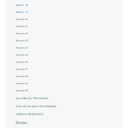
Article 29 - 16
Article 29 - 17
Numéro 30
Numéro 31
Numéro 32
Numéro 33
Numéro 34
Numéro 35
Numéro 36
Numéro 37
Numéro 38
Numéro 39
Numéro 40
Journées du Patrimoine
Une vitrine pour l'archéologie
URBAN RESEARCH
Etudes