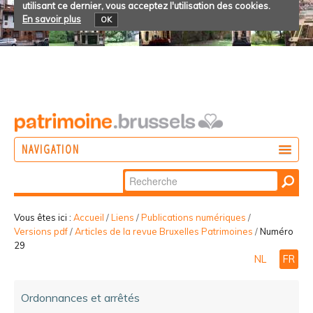
utilisant ce dernier, vous acceptez l'utilisation des cookies.
En savoir plus
OK
NAVIGATION
Chercher par
AGIR
Recherche
DÉCOUVRIR
avancée…
Vous êtes ici :
Accueil
/
Liens
/
Publications numériques
/
Versions pdf
/
Articles de la revue Bruxelles Patrimoines
/
Numéro
PARTICIPER
29
NL
FR
Ordonnances et arrêtés