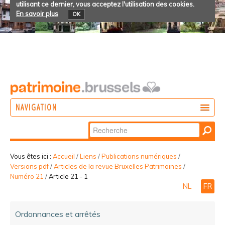
utilisant ce dernier, vous acceptez l'utilisation des cookies.
En savoir plus
OK
NAVIGATION
Chercher par
AGIR
Recherche
DÉCOUVRIR
avancée…
Vous êtes ici :
Accueil
/
Liens
/
Publications numériques
/
Versions pdf
/
Articles de la revue Bruxelles Patrimoines
/
PARTICIPER
Numéro 21
/
Article 21 - 1
NL
FR
Ordonnances et arrêtés