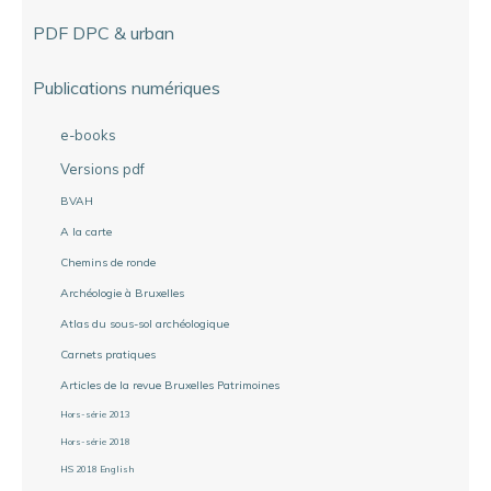
PDF DPC & urban
Publications numériques
e-books
Versions pdf
BVAH
A la carte
Chemins de ronde
Archéologie à Bruxelles
Atlas du sous-sol archéologique
Carnets pratiques
Articles de la revue Bruxelles Patrimoines
Hors-série 2013
Hors-série 2018
HS 2018 English