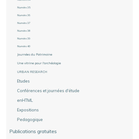
Numéro 35
Numéro 36
Numéro 37
Numéro 38
Numéro 39
Numéro 40
Journées du Patrimoine
Une vitrine pour l'archéologie
URBAN RESEARCH
Etudes
Conférences et journées d'étude
enHTML
Expositions
Pedagogique
Publications gratuites