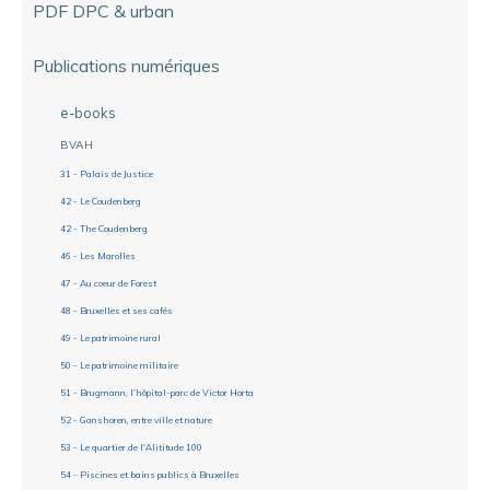
PDF DPC & urban
Publications numériques
e-books
BVAH
31 - Palais de Justice
42 - Le Coudenberg
42 - The Coudenberg
46 - Les Marolles
47 - Au coeur de Forest
48 - Bruxelles et ses cafés
49 - Le patrimoine rural
50 - Le patrimoine militaire
51 - Brugmann, l'hôpital-parc de Victor Horta
52 - Ganshoren, entre ville et nature
53 - Le quartier de l'Alititude 100
54 - Piscines et bains publics à Bruxelles