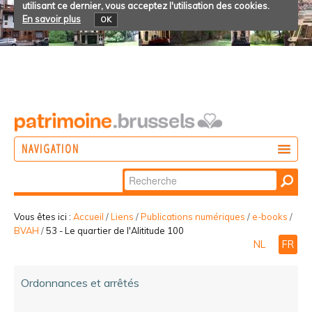
utilisant ce dernier, vous acceptez l'utilisation des cookies.
En savoir plus
OK
NAVIGATION
Chercher par
AGIR
Recherche
DÉCOUVRIR
avancée…
Vous êtes ici :
Accueil
/
Liens
/
Publications numériques
/
e-books
/
BVAH
/
53 - Le quartier de l'Alititude 100
PARTICIPER
NL
FR
Ordonnances et arrêtés