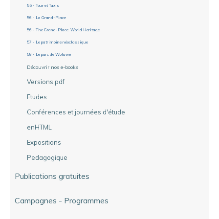
55 - Tour et Taxis
56 - La Grand-Place
56 - The Grand-Place. World Heritage
57 - Le patrimoine néoclassique
58 - Le parc de Woluwe
Découvrir nos e-books
Versions pdf
Etudes
Conférences et journées d'étude
enHTML
Expositions
Pedagogique
Publications gratuites
Campagnes - Programmes