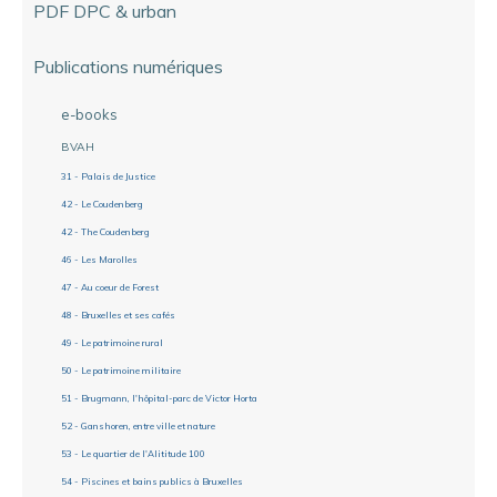
PDF DPC & urban
Publications numériques
e-books
BVAH
31 - Palais de Justice
42 - Le Coudenberg
42 - The Coudenberg
46 - Les Marolles
47 - Au coeur de Forest
48 - Bruxelles et ses cafés
49 - Le patrimoine rural
50 - Le patrimoine militaire
51 - Brugmann, l'hôpital-parc de Victor Horta
52 - Ganshoren, entre ville et nature
53 - Le quartier de l'Alititude 100
54 - Piscines et bains publics à Bruxelles