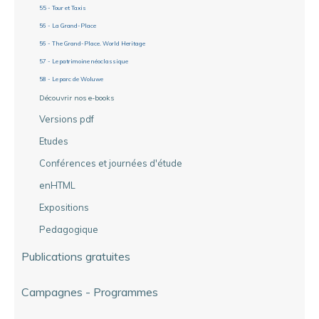
55 - Tour et Taxis
56 - La Grand-Place
56 - The Grand-Place. World Heritage
57 - Le patrimoine néoclassique
58 - Le parc de Woluwe
Découvrir nos e-books
Versions pdf
Etudes
Conférences et journées d'étude
enHTML
Expositions
Pedagogique
Publications gratuites
Campagnes - Programmes