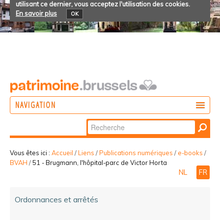
utilisant ce dernier, vous acceptez l'utilisation des cookies.
En savoir plus
OK
NAVIGATION
Chercher par
AGIR
Recherche
DÉCOUVRIR
avancée…
Vous êtes ici :
Accueil
/
Liens
/
Publications numériques
/
e-books
/
BVAH
/
51 - Brugmann, l'hôpital-parc de Victor Horta
PARTICIPER
NL
FR
Ordonnances et arrêtés