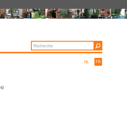
Chercher par
Recherche
avancée…
NL
FR
s)