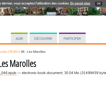
 dernier, vous acceptez l'utilisation des cookies.
En savoir plus
OK
AGIR
DÉCOUVRIR
PARTICIPER
books
/
BVAH
/
46 - Les Marolles
 Les Marolles
_046.epub
— electronic book document, 30.04 Mo (31499459 byte