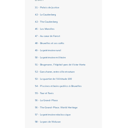
31 - Palais de Justice
42 - Le Coudenberg
42 - The Coudenberg
46 - Les Marolles
47 - Au coeur de Forest
48 - Bruxelles et ses cafés
49 - Le patrimoine rural
50 - Le patrimoine militaire
51 - Brugmann, l'hôpital-parc de Victor Horta
52 - Ganshoren, entre ville et nature
53 - Le quartier de l'Alititude 100
54 - Piscines et bains publics à Bruxelles
55 - Tour et Taxis
56 - La Grand-Place
56 - The Grand-Place. World Heritage
57 - Le patrimoine néoclassique
58 - Le parc de Woluwe